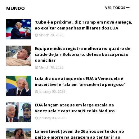
MUNDO
VER TODOS
'Cuba é a próxima', diz Trump em nova ameaça,
ao exaltar campanhas militares dos EUA
March 28, 2026
Equipe médica registra melhora no quadro de
saúde de Jair Bolsonaro; defesa busca prisão
domiciliar
March 18, 2026
Lula diz que ataque dos EUA à Venezuela é
inaceitável e fala em 'precedente perigoso'
January 03, 2026
EUA lançam ataque em larga escala na
Venezuela e capturam Nicolás Maduro
January 03, 2026
Lamentável: Jovem de 26 anos sente dor no
peito e morre na garagem ao tentar ir ao