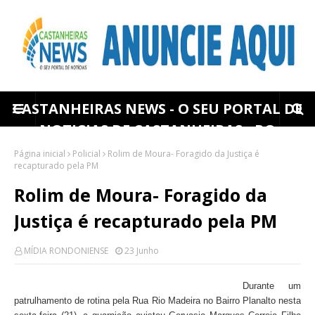
CASTANHEIRAS NEWS - O SEU PORTAL DE
NOTICIAS DE CASTANHEIRAS - RO
Página inicial
Policial
Rolim de Moura- Foragido da Justiça é
recapturado pela PM
Rolim de Moura- Foragido da
Justiça é recapturado pela PM
MÍDIA RONDONIENSE
23 Junho
Durante um
patrulhamento de rotina pela Rua Rio Madeira no Bairro Planalto nesta