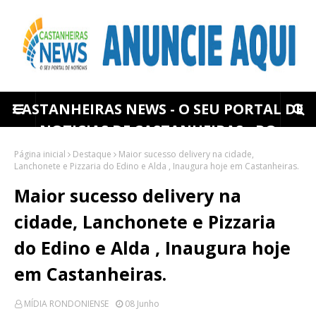
CASTANHEIRAS NEWS - O SEU PORTAL DE
NOTICIAS DE CASTANHEIRAS - RO
Página inicial
Destaque
Maior sucesso delivery na cidade,
Lanchonete e Pizzaria do Edino e Alda , Inaugura hoje em Castanheiras.
Maior sucesso delivery na
cidade, Lanchonete e Pizzaria
do Edino e Alda , Inaugura hoje
em Castanheiras.
MÍDIA RONDONIENSE
08 Junho