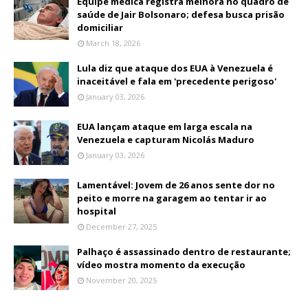
Equipe médica registra melhora no quadro de
saúde de Jair Bolsonaro; defesa busca prisão
domiciliar
March 18, 2026
Lula diz que ataque dos EUA à Venezuela é
inaceitável e fala em 'precedente perigoso'
January 03, 2026
EUA lançam ataque em larga escala na
Venezuela e capturam Nicolás Maduro
January 03, 2026
Lamentável: Jovem de 26 anos sente dor no
peito e morre na garagem ao tentar ir ao
hospital
December 27, 2025
Palhaço é assassinado dentro de restaurante;
vídeo mostra momento da execução
November 20, 2025