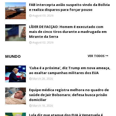
FAB intercepta avião suspeito vindo da Bolívia
e realiza disparos para forçar pouso
August 03, 2026
LÍDER DE FACÇAO: Homem é executado com
mais de cinco tiros durante a madrugada em
Mirante da Serra
August 02, 2026
MUNDO
VER TODOS
'Cuba é a próxima', diz Trump em nova ameaça,
ao exaltar campanhas militares dos EUA
March 28, 2026
Equipe médica registra melhora no quadro de
saúde de Jair Bolsonaro; defesa busca prisão
domiciliar
March 18, 2026
Lula diz que ataque dos EUA à Venezuela é