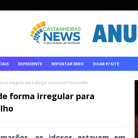
IAIS
EXPEDIENTE
REPORTAR ERRO
DOAR P/ SITE
orma irregular para abrigar idosos em Porto Velho
de forma irregular para
elho
rmações, os idosos estavam em