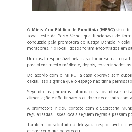
O
Ministério Público de Rondônia (MPRO)
vistorio
zona Leste de Porto Velho, que funcionava de forma
conduzida pela promotora de Justiça Daniela Nicolai
moradores. No local, idosos foram encontrados em sit
Um casal responsável pela casa foi preso na terça-fei
para atendimento médico e, depois, encaminhados às f
De acordo com o MPRO, a casa operava sem autori
oficial. Isso significa que o espaço não tinha permissã
Segundo as primeiras informações, os idosos esta
alimentação e não tinham o cuidado necessário com a
A promotora iniciou contato com a Secretaria Munici
regularizadas. Esses locais seguem regras e passam po
Também foi solicitado à delegacia responsável o env
esclarecer o que aconteceu.