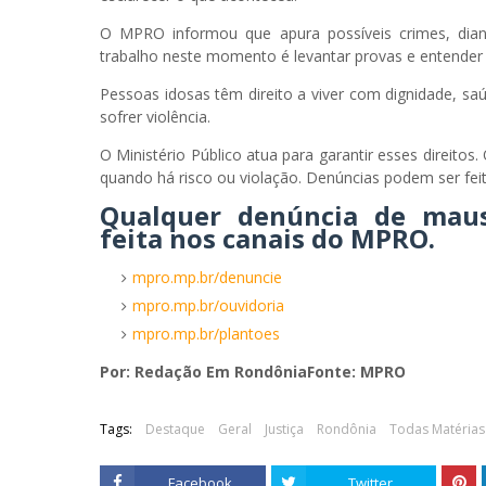
O MPRO informou que apura possíveis crimes, dia
trabalho neste momento é levantar provas e entender 
Pessoas idosas têm direito a viver com dignidade, sa
sofrer violência.
O Ministério Público atua para garantir esses direitos
quando há risco ou violação. Denúncias podem ser fei
Qualquer denúncia de maus-
feita nos canais do MPRO.
mpro.mp.br/denuncie
mpro.mp.br/ouvidoria
mpro.mp.br/plantoes
Por: Redação Em RondôniaFonte: MPRO
Tags:
Destaque
Geral
Justiça
Rondônia
Todas Matérias
Facebook
Twitter