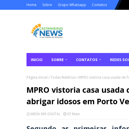
Home
Sobre
Grupo Whatsapp
Contatos
INICIO
SOBRE
CONTATOS
REDES SOC
Página inicial
Todas Matérias
MPRO vistoria casa usada de f
MPRO vistoria casa usada 
abrigar idosos em Porto V
MIDÍA MIX DIGITAL
07 Maio
Segundo as primeiras info