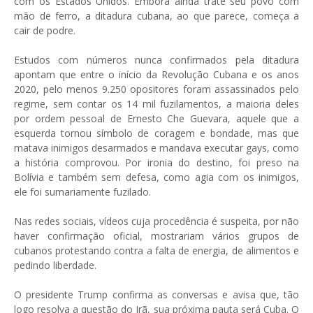
com os Estados Unidos. Embora ainda trate seu povo com
mão de ferro, a ditadura cubana, ao que parece, começa a
cair de podre.
Estudos com números nunca confirmados pela ditadura
apontam que entre o início da Revolução Cubana e os anos
2020, pelo menos 9.250 opositores foram assassinados pelo
regime, sem contar os 14 mil fuzilamentos, a maioria deles
por ordem pessoal de Ernesto Che Guevara, aquele que a
esquerda tornou símbolo de coragem e bondade, mas que
matava inimigos desarmados e mandava executar gays, como
a história comprovou. Por ironia do destino, foi preso na
Bolívia e também sem defesa, como agia com os inimigos,
ele foi sumariamente fuzilado.
Nas redes sociais, vídeos cuja procedência é suspeita, por não
haver confirmação oficial, mostrariam vários grupos de
cubanos protestando contra a falta de energia, de alimentos e
pedindo liberdade.
O presidente Trump confirma as conversas e avisa que, tão
logo resolva a questão do Irã, sua próxima pauta será Cuba. O