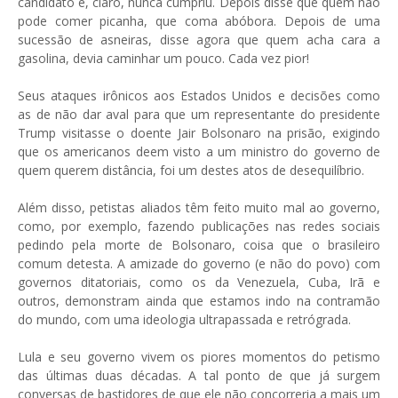
candidato e, claro, nunca cumpriu. Depois disse que quem não
pode comer picanha, que coma abóbora. Depois de uma
sucessão de asneiras, disse agora que quem acha cara a
gasolina, devia caminhar um pouco. Cada vez pior!
Seus ataques irônicos aos Estados Unidos e decisões como
as de não dar aval para que um representante do presidente
Trump visitasse o doente Jair Bolsonaro na prisão, exigindo
que os americanos deem visto a um ministro do governo de
quem querem distância, foi um destes atos de desequilíbrio.
Além disso, petistas aliados têm feito muito mal ao governo,
como, por exemplo, fazendo publicações nas redes sociais
pedindo pela morte de Bolsonaro, coisa que o brasileiro
comum detesta. A amizade do governo (e não do povo) com
governos ditatoriais, como os da Venezuela, Cuba, Irã e
outros, demonstram ainda que estamos indo na contramão
do mundo, com uma ideologia ultrapassada e retrógrada.
Lula e seu governo vivem os piores momentos do petismo
das últimas duas décadas. A tal ponto de que já surgem
conversas de bastidores de que ele não concorreria a mais um