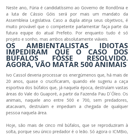
Neste ano, Fúria é candidatíssimo ao Governo de Rondônia e
a luta de Cássio Góis será por mais um mandato da
Assembleia Legislativa. Caso a dupla atinja seus objetivos, é
muito provável que o competente parlamentar faça parte da
futura equipe do atual Prefeito. Por enquanto tudo é só
projeto e sonho, mas ambos absolutamente viáveis.
OS AMBIENTALISTAS IDIOTAS
IMPEDIRAM QUE O CASO DOS
BÚFALOS FOSSE RESOLVIDO.
AGORA, VÃO MATAR 500 ANIMAIS
Ivo Cassol deveria processar os energúmenos que, há mais de
20 anos, quase o crucificaram, quando ele sugeriu a caça
esportiva dos búfalos que, já naquela época, destruíam vastas
áreas do Vale do Guaporé, a partir da Fazenda Pau D´Óleo. Os
animais, naquele ano entre 500 e 700, sem predadores,
atacavam, destruíam e impediam a chegada de qualquer
pessoa naquela área.
Hoje, são mais de cinco mil búfalos, que se reproduziram à
solta, porque seu único predador é o leão. Só agora o ICMBio,