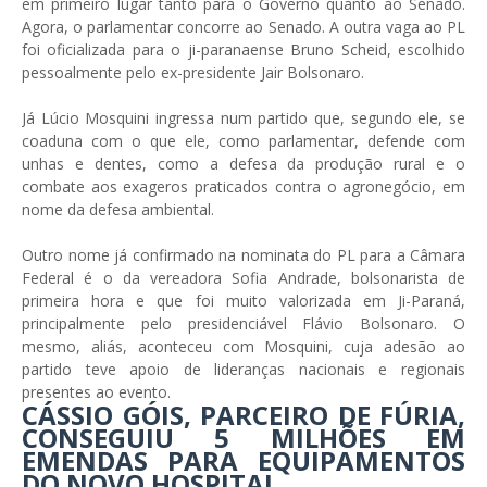
em primeiro lugar tanto para o Governo quanto ao Senado.
Agora, o parlamentar concorre ao Senado. A outra vaga ao PL
foi oficializada para o ji-paranaense Bruno Scheid, escolhido
pessoalmente pelo ex-presidente Jair Bolsonaro.
Já Lúcio Mosquini ingressa num partido que, segundo ele, se
coaduna com o que ele, como parlamentar, defende com
unhas e dentes, como a defesa da produção rural e o
combate aos exageros praticados contra o agronegócio, em
nome da defesa ambiental.
Outro nome já confirmado na nominata do PL para a Câmara
Federal é o da vereadora Sofia Andrade, bolsonarista de
primeira hora e que foi muito valorizada em Ji-Paraná,
principalmente pelo presidenciável Flávio Bolsonaro. O
mesmo, aliás, aconteceu com Mosquini, cuja adesão ao
partido teve apoio de lideranças nacionais e regionais
presentes ao evento.
CÁSSIO GÓIS, PARCEIRO DE FÚRIA,
CONSEGUIU 5 MILHÕES EM
EMENDAS PARA EQUIPAMENTOS
DO NOVO HOSPITAL