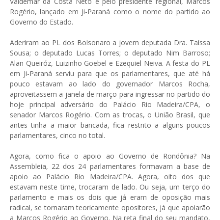
Valdemar da Costa Neto e pelo presidente regional, Marcos
Rogério, lançado em Ji-Paraná como o nome do partido ao
Governo do Estado.
Aderiram ao PL dos Bolsonaro a jovem deputada Dra. Taíssa
Sousa; o deputado Lucas Torres; o deputado Nim Barroso;
Alan Queiróz, Luizinho Goebel e Ezequiel Neiva. A festa do PL
em Ji-Paraná serviu para que os parlamentares, que até há
pouco estavam ao lado do governador Marcos Rocha,
aproveitassem a janela de março para ingressar no partido do
hoje principal adversário do Palácio Rio Madeira/CPA, o
senador Marcos Rogério. Com as trocas, o União Brasil, que
antes tinha a maior bancada, fica restrito a alguns poucos
parlamentares, cinco no total.
Agora, como fica o apoio ao Governo de Rondônia? Na
Assembleia, 22 dos 24 parlamentares formavam a base de
apoio ao Palácio Rio Madeira/CPA. Agora, oito dos que
estavam neste time, trocaram de lado. Ou seja, um terço do
parlamento e mais os dois que já eram de oposição mais
radical, se tornaram teoricamente opositores, já que apoiarão
a Marcos Rogério ao Governo. Na reta final do seu mandato,