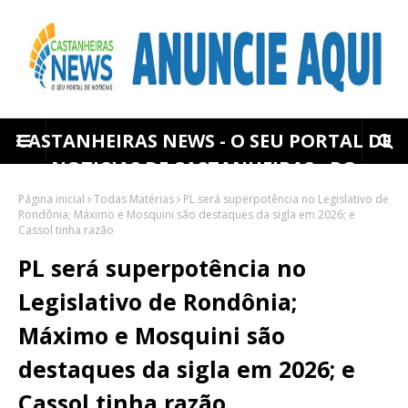
CASTANHEIRAS NEWS - O SEU PORTAL DE
NOTICIAS DE CASTANHEIRAS - RO
Página inicial
Todas Matérias
PL será superpotência no Legislativo de
Rondônia; Máximo e Mosquini são destaques da sigla em 2026; e
Cassol tinha razão
PL será superpotência no
Legislativo de Rondônia;
Máximo e Mosquini são
destaques da sigla em 2026; e
Cassol tinha razão