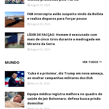
August 05, 2026
FAB intercepta avião suspeito vindo da Bolívia
e realiza disparos para forçar pouso
August 03, 2026
LÍDER DE FACÇAO: Homem é executado com
mais de cinco tiros durante a madrugada em
Mirante da Serra
August 02, 2026
MUNDO
VER TODOS
'Cuba é a próxima', diz Trump em nova ameaça,
ao exaltar campanhas militares dos EUA
March 28, 2026
Equipe médica registra melhora no quadro de
saúde de Jair Bolsonaro; defesa busca prisão
domiciliar
March 18, 2026