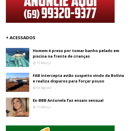
+ ACESSADOS
Homem é preso por tomar banho pelado em
piscina na frente de crianças
15 Março
FAB intercepta avião suspeito vindo da Bolívia
e realiza disparos para forçar pouso
03 Agosto
Ex-BBB Antonela faz ensaio sensual
15 Março