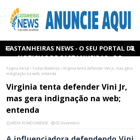
CASTANHEIRAS NEWS - O SEU PORTAL DE
NOTICIAS DE CASTANHEIRAS - RO
Página inicial
Todas Matérias
Virginia tenta defender Vini Jr, mas gera
indignação na web; entenda
Virginia tenta defender Vini Jr,
mas gera indignação na web;
entenda
MÍDIA RONDONIENSE
02 Dezembro
A influenciadora defendendo Vini