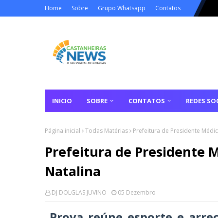
Home
Sobre
Grupo Whatsapp
Contatos
INICIO
SOBRE
CONTATOS
REDES SOC
Página inicial
Todas Matérias
Prefeitura de Presidente Médic
Prefeitura de Presidente M
Natalina
DJ DOLGLAS JUVINO
05 Dezembro
Prova reúne esporte e arrec