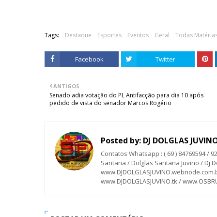
Tags:
Destaque
Esportes
Eventos
Geral
Todas Matéria
Facebook
Twitter
ANTIGOS
Senado adia votação do PL Antifacção para dia 10 após
pedido de vista do senador Marcos Rogério
Posted by:
DJ DOLGLAS JUVIN
Contatos Whatsapp : ( 69 ) 84769594 / 9
Santana / Dolglas Santana Juvino / Dj Do
www.DJDOLGLASJUVINO.webnode.com.br
www.DJDOLGLASJUVINO.tk / www.OSB