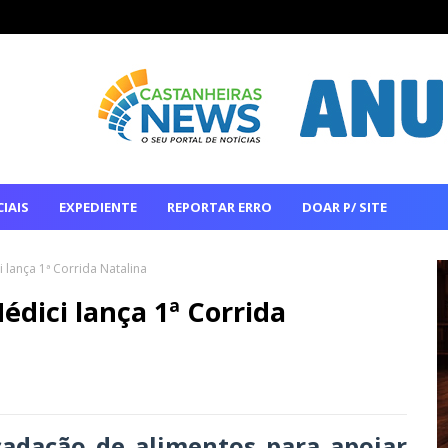
IAIS
EXPEDIENTE
REPORTAR ERRO
DOAR P/ SITE
i lança 1ª Corrida Natalina
édici lança 1ª Corrida
adação de alimentos para apoiar