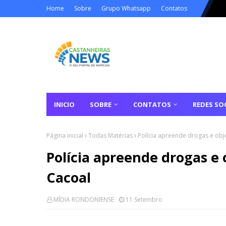
Home
Sobre
Grupo Whatsapp
Contatos
INICIO
SOBRE
CONTATOS
REDES SOC
Página inicial
Todas Matérias
Polícia apreende drogas e ob
Polícia apreende drogas e
Cacoal
MÍDIA RONDONIENSE
11 Setembro