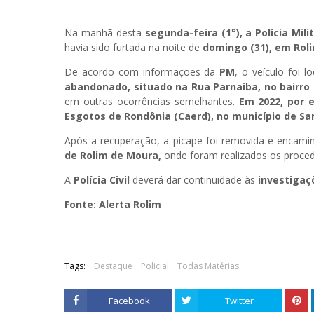
Na manhã desta
segunda-feira (1°), a Polícia Mil
havia sido furtada na noite de
domingo (31), em Roli
De acordo com informações da
PM
, o veículo foi 
abandonado, situado na Rua Parnaíba, no bairro 
em outras ocorrências semelhantes.
Em 2022, por 
Esgotos de Rondônia (Caerd), no município de Sa
Após a recuperação, a picape foi removida e encam
de Rolim de Moura,
onde foram realizados os proced
A
Polícia Civil
deverá dar continuidade às
investigaçõ
Fonte: Alerta Rolim
Tags:
Destaque
Policial
Todas Matérias
Facebook
Twitter