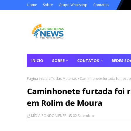
Home
Sobre
Grupo Whatsapp
Contatos
INICIO
SOBRE
CONTATOS
REDES SOC
Página inicial
Todas Matérias
Caminhonete furtada foi recup
Caminhonete furtada foi re
em Rolim de Moura
MÍDIA RONDONIENSE
02 Setembro