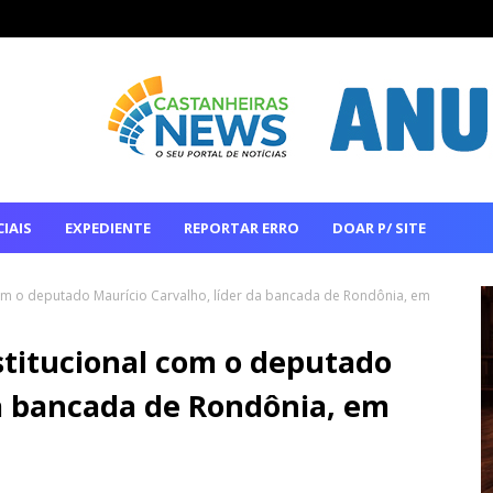
IAIS
EXPEDIENTE
REPORTAR ERRO
DOAR P/ SITE
com o deputado Maurício Carvalho, líder da bancada de Rondônia, em
stitucional com o deputado
da bancada de Rondônia, em