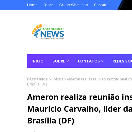
Home
Sobre
Grupo Whatsapp
Contatos
INICIO
SOBRE
CONTATOS
REDES SOC
Página inicial
Politica
Ameron realiza reunião institucional 
Brasília (DF)
Ameron realiza reunião in
Maurício Carvalho, líder 
Brasília (DF)