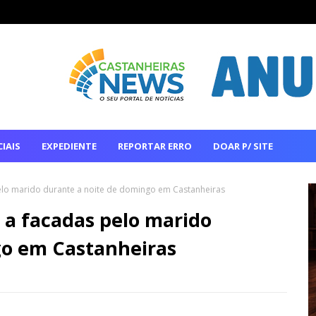
IAIS
EXPEDIENTE
REPORTAR ERRO
DOAR P/ SITE
elo marido durante a noite de domingo em Castanheiras
 a facadas pelo marido
go em Castanheiras