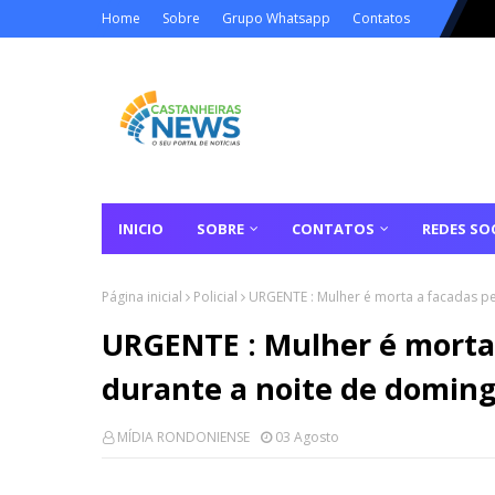
Home
Sobre
Grupo Whatsapp
Contatos
INICIO
SOBRE
CONTATOS
REDES SOC
Página inicial
Policial
URGENTE : Mulher é morta a facadas p
URGENTE : Mulher é morta
durante a noite de domin
MÍDIA RONDONIENSE
03 Agosto