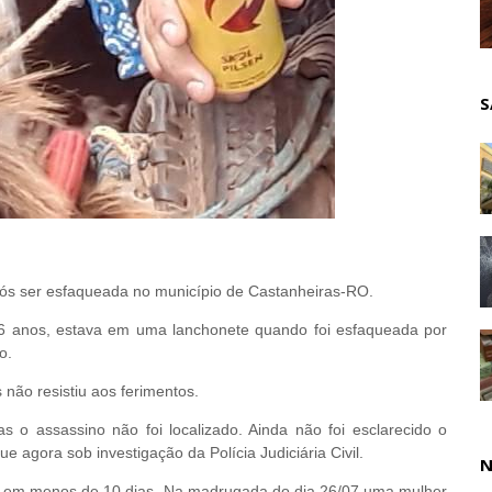
S
ós ser esfaqueada no município de Castanheiras-RO.
6 anos, estava em uma lanchonete quando foi esfaqueada por
o.
não resistiu aos ferimentos.
mas o assassino não foi localizado. Ainda não foi esclarecido o
 agora sob investigação da Polícia Judiciária Civil.
N
as em menos de 10 dias. Na madrugada do dia 26/07 uma mulher