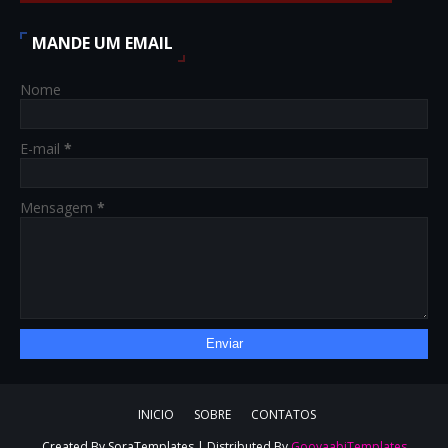
MANDE UM EMAIL
Nome
E-mail
*
Mensagem
*
INICIO
SOBRE
CONTATOS
Created By
SoraTemplates
| Distributed By
GooyaabiTemplates