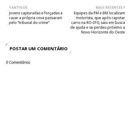
ANTIGOS
MAIS RECENTES
Jovens capturadas e forçadas a
Equipes da PM e BM localizam
cavar a própria cova passaram
motorista, que após capotar
pelo “tribunal do crime”
carro na RO-010, saiu em busca
de ajuda e se perdeu próximo a
Novo Horizonte do Oeste
POSTAR UM COMENTÁRIO
0 Comentários