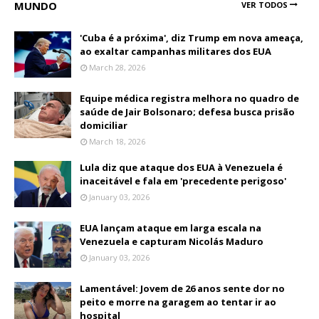
MUNDO
VER TODOS
'Cuba é a próxima', diz Trump em nova ameaça,
ao exaltar campanhas militares dos EUA
March 28, 2026
Equipe médica registra melhora no quadro de
saúde de Jair Bolsonaro; defesa busca prisão
domiciliar
March 18, 2026
Lula diz que ataque dos EUA à Venezuela é
inaceitável e fala em 'precedente perigoso'
January 03, 2026
EUA lançam ataque em larga escala na
Venezuela e capturam Nicolás Maduro
January 03, 2026
Lamentável: Jovem de 26 anos sente dor no
peito e morre na garagem ao tentar ir ao
hospital