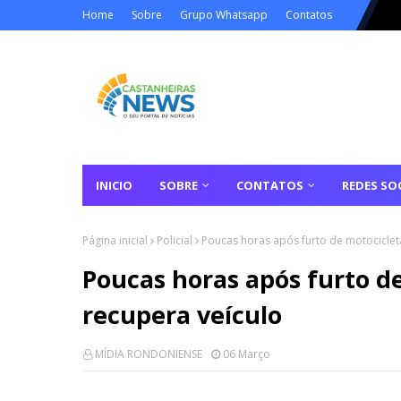
Home
Sobre
Grupo Whatsapp
Contatos
INICIO
SOBRE
CONTATOS
REDES SOC
Página inicial
Policial
Poucas horas após furto de motociclet
Poucas horas após furto d
recupera veículo
MÍDIA RONDONIENSE
06 Março