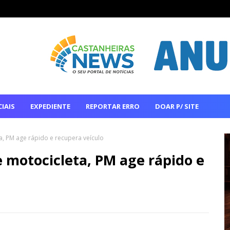
IAIS
EXPEDIENTE
REPORTAR ERRO
DOAR P/ SITE
a, PM age rápido e recupera veículo
e motocicleta, PM age rápido e