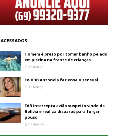
 ACESSADOS
Homem é preso por tomar banho pelado
em piscina na frente de crianças
15 Março
Ex-BBB Antonela faz ensaio sensual
15 Março
FAB intercepta avião suspeito vindo da
Bolívia e realiza disparos para forçar
pouso
03 Agosto