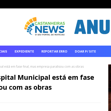
IAIS
EXPEDIENTE
REPORTAR ERRO
DOAR P/ SITE
al está em fase final, mas empresa paralisou com as obras
pital Municipal está em fase
sou com as obras