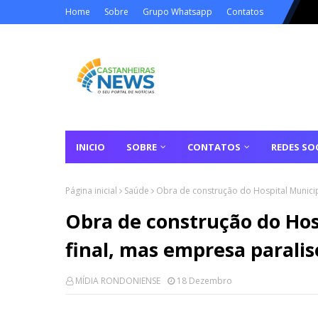
Home
Sobre
Grupo Whatsapp
Contatos
INICIO
SOBRE
CONTATOS
REDES SOC
Página inicial
Saúde
Obra de construção do Hospital Municip
Obra de construção do Hos
final, mas empresa parali
MÍDIA RONDONIENSE
18 Dezembro