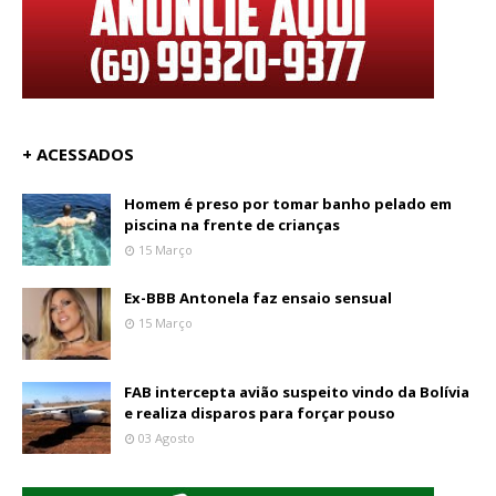
+ ACESSADOS
Homem é preso por tomar banho pelado em
piscina na frente de crianças
15 Março
Ex-BBB Antonela faz ensaio sensual
15 Março
FAB intercepta avião suspeito vindo da Bolívia
e realiza disparos para forçar pouso
03 Agosto