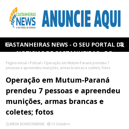
CASTANHEIRAS NEWS - O SEU PORTAL DE
NOTICIAS DE CASTANHEIRAS - RO
Página inicial
Policial
Operação em Mutum-Paraná prendeu 7
pessoas e apreendeu munições, armas brancas e coletes; fotos
Operação em Mutum-Paraná
prendeu 7 pessoas e apreendeu
munições, armas brancas e
coletes; fotos
MÍDIA RONDONIENSE
13 Outubro