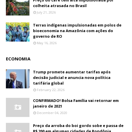
Preço do café tem alta impulsionada por
colheita atrasada no Brasil
July 21, 2026
Terras indígenas impulsionadas em polos de
bioeconomia na Amazônia com ações do
governo de RO
May 16, 2026
ECONOMIA
Trump promete aumentar tarifas após
decisão judicial e anuncia nova política
tarifária global
February 22, 2026
CONFIRMADO! Bolsa Família vai retornar em
janeiro de 2021
December 04, 2020
Preço da arroba do boi gordo sobe e passa de
R$ 200 em algumas cidades de Rondônia