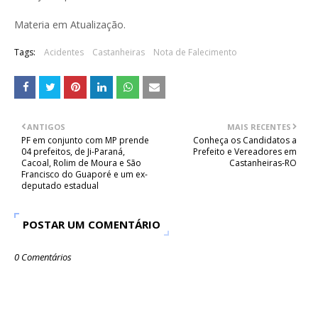
Materia em Atualização.
Tags:
Acidentes
Castanheiras
Nota de Falecimento
ANTIGOS
MAIS RECENTES
PF em conjunto com MP prende
Conheça os Candidatos a
04 prefeitos, de Ji-Paraná,
Prefeito e Vereadores em
Cacoal, Rolim de Moura e São
Castanheiras-RO
Francisco do Guaporé e um ex-
deputado estadual
POSTAR UM COMENTÁRIO
0 Comentários