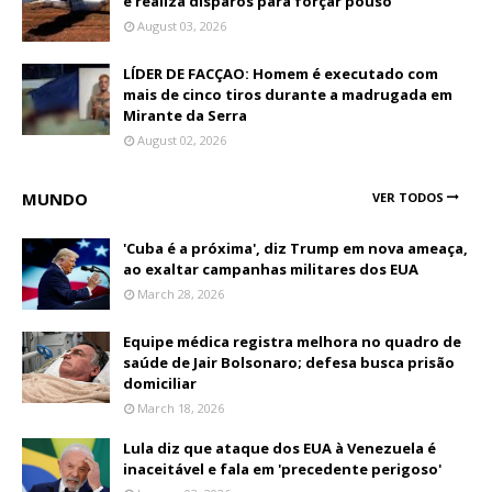
e realiza disparos para forçar pouso
August 03, 2026
LÍDER DE FACÇAO: Homem é executado com
mais de cinco tiros durante a madrugada em
Mirante da Serra
August 02, 2026
MUNDO
VER TODOS
'Cuba é a próxima', diz Trump em nova ameaça,
ao exaltar campanhas militares dos EUA
March 28, 2026
Equipe médica registra melhora no quadro de
saúde de Jair Bolsonaro; defesa busca prisão
domiciliar
March 18, 2026
Lula diz que ataque dos EUA à Venezuela é
inaceitável e fala em 'precedente perigoso'