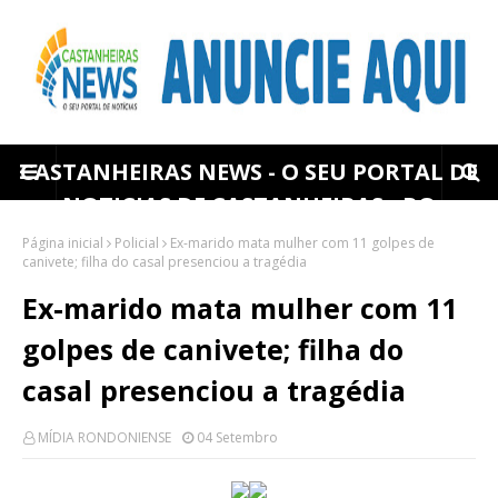
CASTANHEIRAS NEWS - O SEU PORTAL DE
NOTICIAS DE CASTANHEIRAS - RO
Página inicial
Policial
Ex-marido mata mulher com 11 golpes de
canivete; filha do casal presenciou a tragédia
Ex-marido mata mulher com 11
golpes de canivete; filha do
casal presenciou a tragédia
MÍDIA RONDONIENSE
04 Setembro