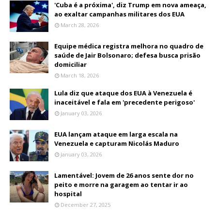
'Cuba é a próxima', diz Trump em nova ameaça,
ao exaltar campanhas militares dos EUA
March 28, 2026
Equipe médica registra melhora no quadro de
saúde de Jair Bolsonaro; defesa busca prisão
domiciliar
March 18, 2026
Lula diz que ataque dos EUA à Venezuela é
inaceitável e fala em 'precedente perigoso'
January 03, 2026
EUA lançam ataque em larga escala na
Venezuela e capturam Nicolás Maduro
January 03, 2026
Lamentável: Jovem de 26 anos sente dor no
peito e morre na garagem ao tentar ir ao
hospital
December 27, 2025