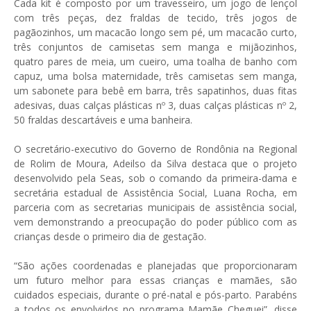
Cada kit é composto por um travesseiro, um jogo de lençol
com três peças, dez fraldas de tecido, três jogos de
pagãozinhos, um macacão longo sem pé, um macacão curto,
três conjuntos de camisetas sem manga e mijãozinhos,
quatro pares de meia, um cueiro, uma toalha de banho com
capuz, uma bolsa maternidade, três camisetas sem manga,
um sabonete para bebê em barra, três sapatinhos, duas fitas
adesivas, duas calças plásticas nº 3, duas calças plásticas nº 2,
50 fraldas descartáveis e uma banheira.
O secretário-executivo do Governo de Rondônia na Regional
de Rolim de Moura, Adeilso da Silva destaca que o projeto
desenvolvido pela Seas, sob o comando da primeira-dama e
secretária estadual de Assistência Social, Luana Rocha, em
parceria com as secretarias municipais de assistência social,
vem demonstrando a preocupação do poder público com as
crianças desde o primeiro dia de gestação.
“São ações coordenadas e planejadas que proporcionaram
um futuro melhor para essas crianças e mamães, são
cuidados especiais, durante o pré-natal e pós-parto. Parabéns
a todos os envolvidos no programa Mamãe Cheguei”, disse