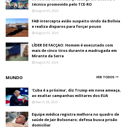
técnico promovido pelo TCE-RO
August 05, 2026
FAB intercepta avião suspeito vindo da Bolívia
e realiza disparos para forçar pouso
August 03, 2026
LÍDER DE FACÇAO: Homem é executado com
mais de cinco tiros durante a madrugada em
Mirante da Serra
August 02, 2026
MUNDO
VER TODOS
'Cuba é a próxima', diz Trump em nova ameaça,
ao exaltar campanhas militares dos EUA
March 28, 2026
Equipe médica registra melhora no quadro de
saúde de Jair Bolsonaro; defesa busca prisão
domiciliar