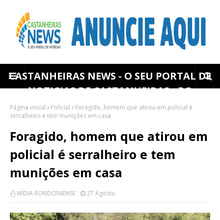
CASTANHEIRAS NEWS - O SEU PORTAL DE
NOTICIAS DE CASTANHEIRAS - RO
Página inicial
Policial
Foragido, homem que atirou em policial é
serralheiro e tem munições em casa
Foragido, homem que atirou em
policial é serralheiro e tem
munições em casa
MÍDIA RONDONIENSE
27 Agosto