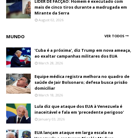
LÍDER DE FACÇAO: Homem é executado com
mais de cinco tiros durante a madrugada em
Mirante da Serra
August 02, 2026
MUNDO
VER TODOS
'Cuba é a próxima', diz Trump em nova ameaça,
ao exaltar campanhas militares dos EUA
March 28, 2026
Equipe médica registra melhora no quadro de
saúde de Jair Bolsonaro; defesa busca prisão
domiciliar
March 18, 2026
Lula diz que ataque dos EUA à Venezuela é
inaceitável e fala em 'precedente perigoso'
January 03, 2026
EUA lançam ataque em larga escala na