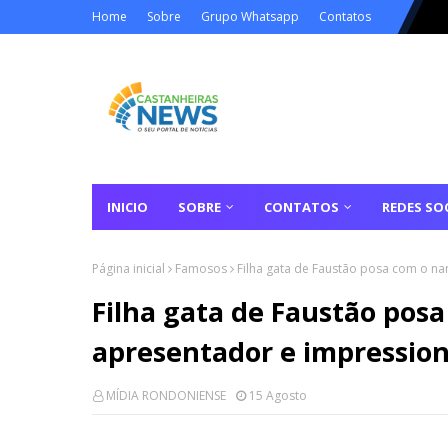
Home
Sobre
Grupo Whatsapp
Contatos
INICIO
SOBRE
CONTATOS
REDES SOC
Página inicial
Famosos
Filha gata de Faustão posa com o na
Filha gata de Faustão pos
apresentador e impressiona 
MÍDIA RONDONIENSE
15 Agosto