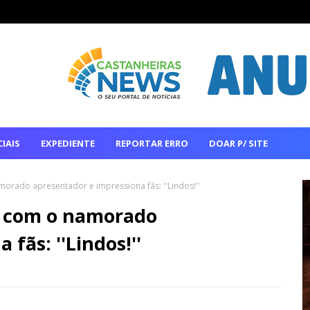
IAIS
EXPEDIENTE
REPORTAR ERRO
DOAR P/ SITE
morado apresentador e impressiona fãs: ''Lindos!''
a com o namorado
fãs: ''Lindos!''