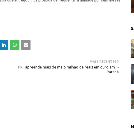
oa que entregou, fica proibida de frequentar a unidade por seis meses.
S
MAIS RECENTES
PRF apreende mais de meio milhão de reais em ouro em Ji-
Paraná
N