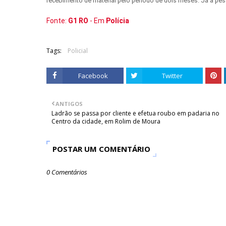
recebimento de material pelo período de dois meses. Já a pess
Fonte:
G1 RO
- Em
Polícia
Tags:
Policial
Facebook
Twitter
ANTIGOS
Ladrão se passa por cliente e efetua roubo em padaria no
Centro da cidade, em Rolim de Moura
POSTAR UM COMENTÁRIO
0 Comentários