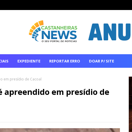
IAIS
EXPEDIENTE
REPORTAR ERRO
DOAR P/ SITE
o em presídio de Cacoal
é apreendido em presídio de