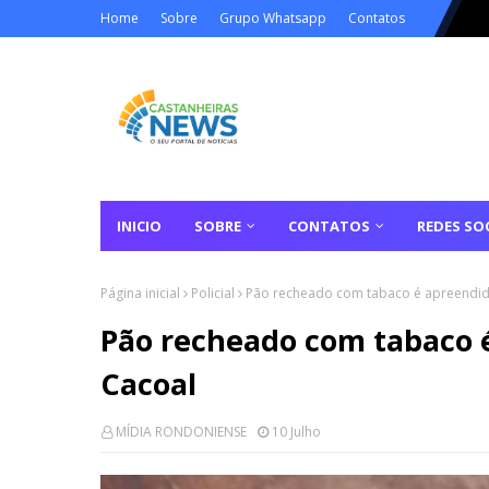
Home
Sobre
Grupo Whatsapp
Contatos
INICIO
SOBRE
CONTATOS
REDES SOC
Página inicial
Policial
Pão recheado com tabaco é apreendid
Pão recheado com tabaco 
Cacoal
MÍDIA RONDONIENSE
10 Julho