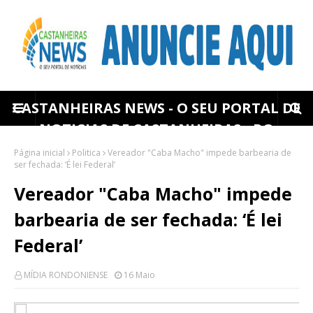
CASTANHEIRAS NEWS - O SEU PORTAL DE
NOTICIAS DE CASTANHEIRAS - RO
Página inicial
Politica
Vereador "Caba Macho" impede barbearia de
ser fechada: ‘É lei Federal’
Vereador "Caba Macho" impede
barbearia de ser fechada: ‘É lei
Federal’
MÍDIA RONDONIENSE
16 Maio