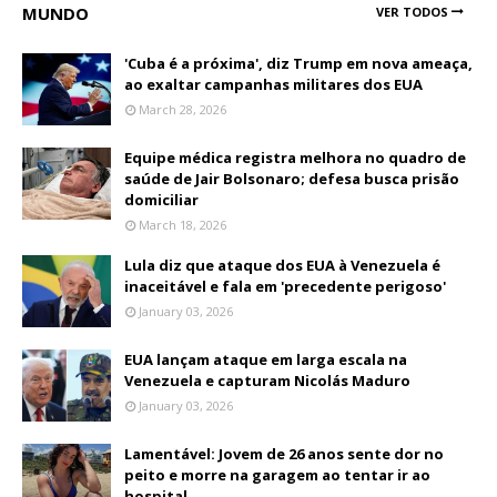
MUNDO
VER TODOS
'Cuba é a próxima', diz Trump em nova ameaça,
ao exaltar campanhas militares dos EUA
March 28, 2026
Equipe médica registra melhora no quadro de
saúde de Jair Bolsonaro; defesa busca prisão
domiciliar
March 18, 2026
Lula diz que ataque dos EUA à Venezuela é
inaceitável e fala em 'precedente perigoso'
January 03, 2026
EUA lançam ataque em larga escala na
Venezuela e capturam Nicolás Maduro
January 03, 2026
Lamentável: Jovem de 26 anos sente dor no
peito e morre na garagem ao tentar ir ao
hospital