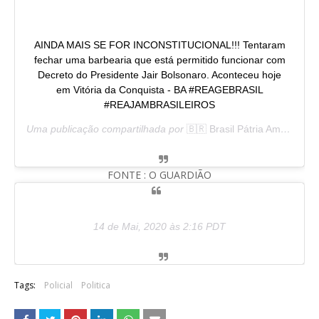
AINDA MAIS SE FOR INCONSTITUCIONAL!!! Tentaram
fechar uma barbearia que está permitido funcionar com
Decreto do Presidente Jair Bolsonaro. Aconteceu hoje
em Vitória da Conquista - BA #REAGEBRASIL
#REAJAMBRASILEIROS
Uma publicação compartilhada por
🇧🇷 Brasil Pátria Amada 🇧🇷
FONTE : O GUARDIÃO
14 de Mai, 2020 às 2:16 PDT
Tags:
Policial
Politica