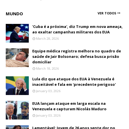
MUNDO
VER TODOS
'Cuba é a próxima', diz Trump em nova ameaça,
ao exaltar campanhas militares dos EUA
March 28, 2026
Equipe médica registra melhora no quadro de
saúde de Jair Bolsonaro; defesa busca prisão
domiciliar
March 18, 2026
Lula diz que ataque dos EUA à Venezuela é
inaceitável e fala em 'precedente perigoso'
January 03, 2026
EUA lançam ataque em larga escala na
Venezuela e capturam Nicolás Maduro
January 03, 2026
Lamentável: Jovem de 26 anos sente dor no