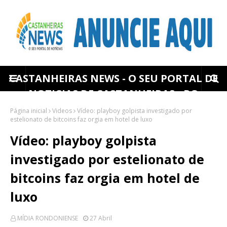
CASTANHEIRAS NEWS - O SEU PORTAL DE
NOTICIAS DE CASTANHEIRAS - RO
Página inicial
Videos
Vídeo: playboy golpista investigado por
estelionato de bitcoins faz orgia em hotel de luxo
Vídeo: playboy golpista
investigado por estelionato de
bitcoins faz orgia em hotel de
luxo
MÍDIA RONDONIENSE
27 Abril