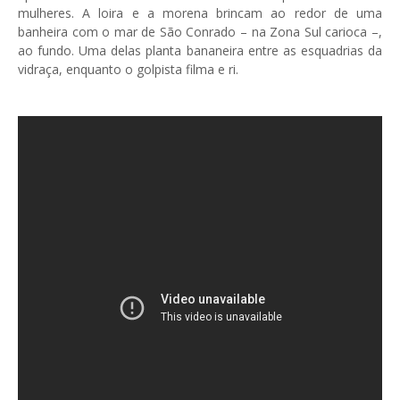
mulheres. A loira e a morena brincam ao redor de uma
banheira com o mar de São Conrado – na Zona Sul carioca –,
ao fundo. Uma delas planta bananeira entre as esquadrias da
vidraça, enquanto o golpista filma e ri.