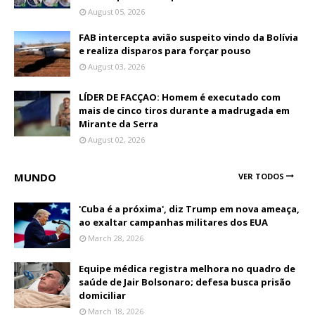
August 05, 2026
FAB intercepta avião suspeito vindo da Bolívia
e realiza disparos para forçar pouso
August 03, 2026
LÍDER DE FACÇAO: Homem é executado com
mais de cinco tiros durante a madrugada em
Mirante da Serra
August 02, 2026
MUNDO
VER TODOS
'Cuba é a próxima', diz Trump em nova ameaça,
ao exaltar campanhas militares dos EUA
March 28, 2026
Equipe médica registra melhora no quadro de
saúde de Jair Bolsonaro; defesa busca prisão
domiciliar
March 18, 2026