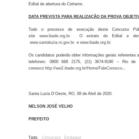
Edital de abertura do Certame.
DATA PREVISTA PARA REALIZAÇÃO DA PROVA OBJETI
Todo o processo de execução deste Concurso Públi
site
www.ibade.org.br
.
O extrato do Edital e de
www.santaluzia.ro.gov.br
e
www.ibade.org.br
.
Os candidatos poderão obter informações gerais referentes 
telefones: 0800 668 2175, (21) 3674-9190 – Rio de 
conosco
http://ww2.ibade.org.br/Home/FaleConosco
.
.
Santa Luzia D´Oeste, RO, 08 de Abril de 2020.
NELSON JOSÉ VELHO
PREFEITO
Tags:
Concursos
Destaque