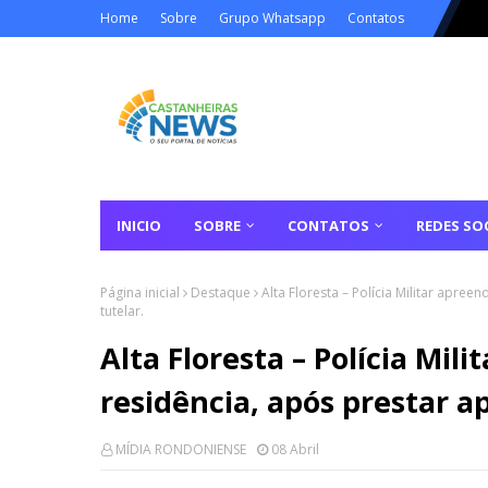
Home
Sobre
Grupo Whatsapp
Contatos
INICIO
SOBRE
CONTATOS
REDES SOC
Página inicial
Destaque
Alta Floresta – Polícia Militar apr
tutelar.
Alta Floresta – Polícia Mi
residência, após prestar a
MÍDIA RONDONIENSE
08 Abril