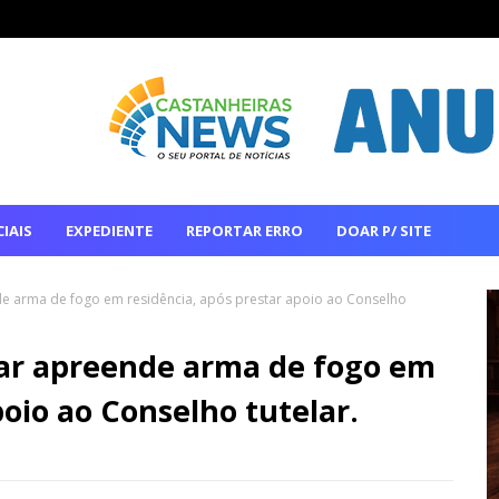
IAIS
EXPEDIENTE
REPORTAR ERRO
DOAR P/ SITE
eende arma de fogo em residência, após prestar apoio ao Conselho
litar apreende arma de fogo em
poio ao Conselho tutelar.