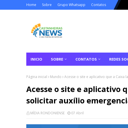
Home
Sobre
Grupo Whatsapp
Contatos
INICIO
SOBRE
CONTATOS
REDES SOC
Página inicial
Mundo
Acesse o site e aplicativo que a Caixa 
Acesse o site e aplicativo 
solicitar auxílio emergenci
MÍDIA RONDONIENSE
07 Abril