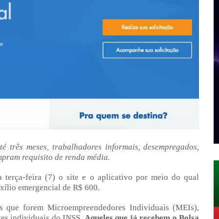
té três meses, trabalhadores informais, desempregados,
mpram requisito de renda média.
terça-feira (7) o site e o aplicativo por meio do qual
xílio emergencial de R$ 600.
es que forem Microempreendedores Individuais (MEIs),
tes individuais do INSS.
Aqueles que já recebem o Bolsa