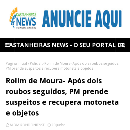
CASTANHEIRAS NEWS - O SEU PORTAL DE
NOTICIAS DE CASTANHEIRAS - RO
Página inicial
Policial
Rolim de Moura- Após dois roubos seguidos,
PM prende suspeitos e recupera motoneta e objetos
Rolim de Moura- Após dois
roubos seguidos, PM prende
suspeitos e recupera motoneta
e objetos
MÍDIA RONDONIENSE
20 Junho