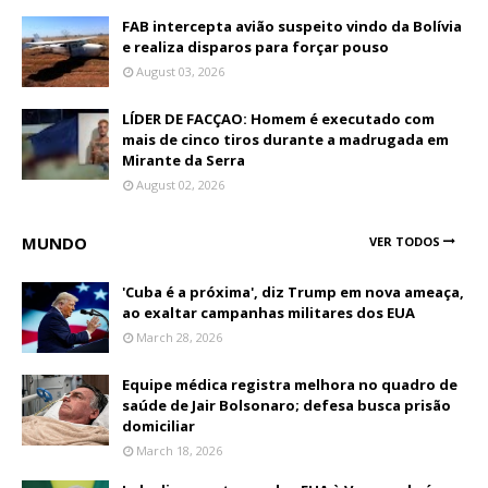
FAB intercepta avião suspeito vindo da Bolívia
e realiza disparos para forçar pouso
August 03, 2026
LÍDER DE FACÇAO: Homem é executado com
mais de cinco tiros durante a madrugada em
Mirante da Serra
August 02, 2026
MUNDO
VER TODOS
'Cuba é a próxima', diz Trump em nova ameaça,
ao exaltar campanhas militares dos EUA
March 28, 2026
Equipe médica registra melhora no quadro de
saúde de Jair Bolsonaro; defesa busca prisão
domiciliar
March 18, 2026