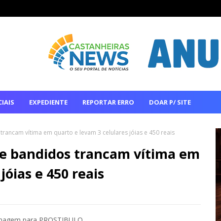
IAIS
EXPEDIENTE
REPORTAR ERRO
DOAR P/ SITE
trancam vítima em quarto e levam 3 celulares jóias e 450 reais
o e bandidos trancam vítima em
jóias e 450 reais