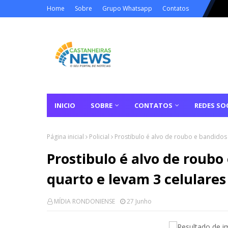
Home
Sobre
Grupo Whatsapp
Contatos
INICIO
SOBRE
CONTATOS
REDES SOC
Página inicial
Policial
Prostibulo é alvo de roubo e bandidos 
Prostibulo é alvo de roub
quarto e levam 3 celulares 
MÍDIA RONDONIENSE
27 Junho