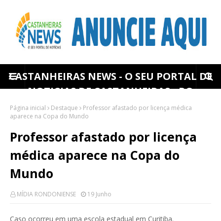
CASTANHEIRAS NEWS - O SEU PORTAL DE
NOTICIAS DE CASTANHEIRAS - RO
Página inicial
Destaque
Professor afastado por licença médica
aparece na Copa do Mundo
Professor afastado por licença
médica aparece na Copa do
Mundo
MÍDIA RONDONIENSE
19 Junho
Caso ocorreu em uma escola estadual em Curitiba.