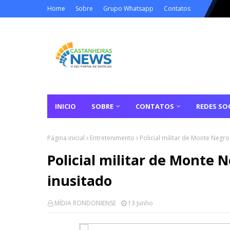
Home
Sobre
Grupo Whatsapp
Contatos
INICIO
SOBRE
CONTATOS
REDES SOC
Página inicial
Entretenimento
Policial militar de Monte Negr
Policial militar de Monte 
inusitado
MÍDIA RONDONIENSE
13 Junho