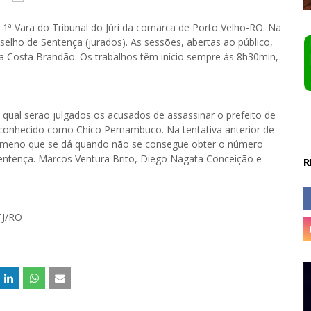
a 1ª Vara do Tribunal do Júri da comarca de Porto Velho-RO. Na
elho de Sentença (jurados). As sessões, abertas ao público,
a da Costa Brandão. Os trabalhos têm início sempre às 8h30min,
o qual serão julgados os acusados de assassinar o prefeito de
 conhecido como Chico Pernambuco. Na tentativa anterior de
nômeno que se dá quando não se consegue obter o número
entença. Marcos Ventura Brito, Diego Nagata Conceição e
R
TJ/RO