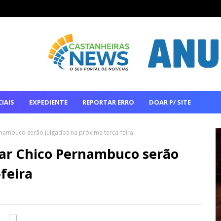
IAIS
EXPEDIENTE
REPORTAR ERRO
DOAR P/ SITE
nambuco serão julgados na próxima terça-feira
tar Chico Pernambuco serão
feira