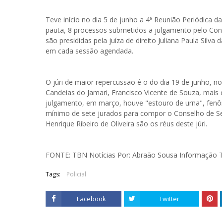
Teve início no dia 5 de junho a 4ª Reunião Periódica d
pauta, 8 processos submetidos a julgamento pelo Cons
são presididas pela juíza de direito Juliana Paula Silv
em cada sessão agendada.
O júri de maior repercussão é o do dia 19 de junho, n
Candeias do Jamari, Francisco Vicente de Souza, mais
julgamento, em março, houve "estouro de urna", fe
mínimo de sete jurados para compor o Conselho de S
Henrique Ribeiro de Oliveira são os réus deste júri.
FONTE: TBN Notícias Por: Abraão Sousa Informação 
Tags:
Policial
Facebook
Twitter