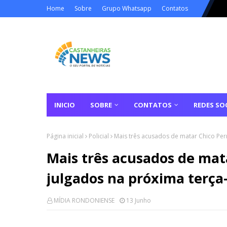
Home
Sobre
Grupo Whatsapp
Contatos
INICIO
SOBRE
CONTATOS
REDES SOC
Página inicial
Policial
Mais três acusados de matar Chico Per
Mais três acusados de ma
julgados na próxima terça-
MÍDIA RONDONIENSE
13 Junho