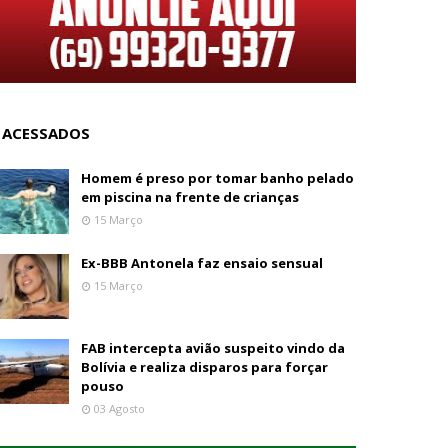
 ACESSADOS
Homem é preso por tomar banho pelado
em piscina na frente de crianças
15 Março
Ex-BBB Antonela faz ensaio sensual
15 Março
FAB intercepta avião suspeito vindo da
Bolívia e realiza disparos para forçar
pouso
03 Agosto