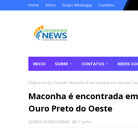
Home
Sobre
Grupo Whatsapp
Contatos
INICIO
SOBRE
CONTATOS
REDES SOC
Página inicial
Policial
Maconha é encontrada em cela da Cas
Maconha é encontrada em 
Ouro Preto do Oeste
MÍDIA RONDONIENSE
11 Junho