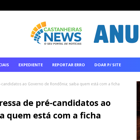
IAIS
EXPEDIENTE
REPORTAR ERRO
DOAR P/ SITE
ré-candidatos ao Governo de Rondônia; saiba quem está com a ficha
gressa de pré-candidatos ao
a quem está com a ficha