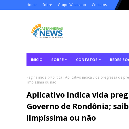
Home
Sobre
Grupo Whatsapp
Contatos
INICIO
SOBRE
CONTATOS
REDES SOC
Página inicial
Politica
Aplicativo indica vida pregressa de p
limpíssima ou não
Aplicativo indica vida pre
Governo de Rondônia; saib
limpíssima ou não