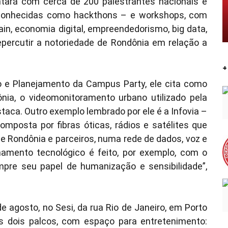
ará com cerca de 200 palestrantes nacionais e
 conhecidas como hackthons – e workshops, com
n, economia digital, empreendedorismo, big data,
percutir a notoriedade de Rondônia em relação a
+
o e Planejamento da Campus Party, ele cita como
ia, o videomonitoramento urbano utilizado pela
estaca. Outro exemplo lembrado por ele é a Infovia –
mposta por fibras óticas, rádios e satélites que
e Rondônia e parceiros, numa rede de dados, voz e
amento tecnológico é feito, por exemplo, com o
mpre seu papel de humanização e sensibilidade”,
e agosto, no Sesi, da rua Rio de Janeiro, em Porto
os dois palcos, com espaço para entretenimento: