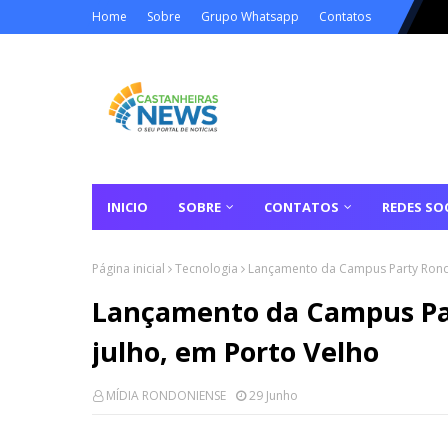
Home
Sobre
Grupo Whatsapp
Contatos
INICIO
SOBRE
CONTATOS
REDES SOC
Página inicial
Tecnologia
Lançamento da Campus Party Rondô
Lançamento da Campus Par
julho, em Porto Velho
MÍDIA RONDONIENSE
29 Junho