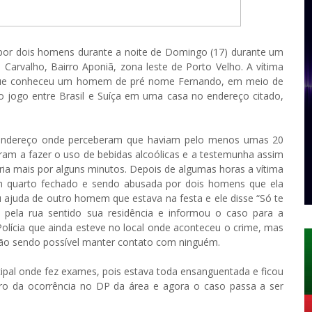
por dois homens durante a noite de Domingo (17) durante um
 Carvalho, Bairro Aponiã, zona leste de Porto Velho. A vítima
se que conheceu um homem de pré nome Fernando, em meio de
r o jogo entre Brasil e Suíça em uma casa no endereço citado,
 endereço onde perceberam que haviam pelo menos umas 20
am a fazer o uso de bebidas alcoólicas e a testemunha assim
ria mais por alguns minutos. Depois de algumas horas a vítima
 quarto fechado e sendo abusada por dois homens que ela
u ajuda de outro homem que estava na festa e ele disse “Só te
pela rua sentido sua residência e informou o caso para a
lícia que ainda esteve no local onde aconteceu o crime, mas
ão sendo possível manter contato com ninguém.
cipal onde fez exames, pois estava toda ensanguentada e ficou
stro da ocorrência no DP da área e agora o caso passa a ser