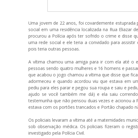
Uma jovem de 22 anos, foi covardemente estuprada 
social em uma residência localizada na Rua Eliazar de
procurou a Polícia após ter sofrido o crime e dis
uma rede social e ele teria a convidado para assisti
pois teria outras pessoas.
A vítima chamou uma amiga para ir com ela até o
pessoas sendo quatro mulheres e 16 homens e passar
que acabou o jogo chamou a vítima que disse que fica
adormeceu e quando acordou viu que estava em um
pediu para eles parar e pegou sua roupa e saiu e pedi
ajudo se você também me dá) e ela saiu correndo 
testemunha que não pensou duas vezes e acionou a Po
estava com os portões trancados e Portão chapado n
Os policiais levaram a vítima até a maternidades muni
sob observação médica. Os policiais fizeram o regi
investigado pela Polícia Civil.