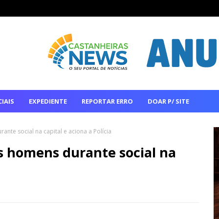
IAIS
EXPEDIENTE
REPORTAR ERRO
DOAR P/ SITE
nte social na capital e aciona a Polícia
s homens durante social na