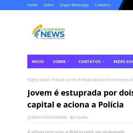
Home
Sobre
Grupo Whatsapp
Contatos
INICIO
SOBRE
CONTATOS
REDES SOC
Página inicial
Policial
Jovem é estuprada por dois homens dura
Jovem é estuprada por doi
capital e aciona a Polícia
MÍDIA RONDONIENSE
19 Junho
A vítima procurou a Polícia após ser violentada....