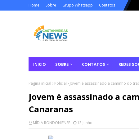
Home
Sobre
Grupo Whatsapp
Contatos
INICIO
SOBRE
CONTATOS
REDES SOC
Página inicial
Policial
Jovem é assassinado a caminho do tra
Jovem é assassinado a cam
Canaranas
MÍDIA RONDONIENSE
13 Junho