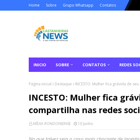
Home
Sobre
Grupo Whatsapp
Contatos
INICIO
SOBRE
CONTATOS
REDES SOC
Página inicial
Destaque
INCESTO: Mulher fica grávida de seu 
INCESTO: Mulher fica grávi
compartilha nas redes soc
MÍDIA RONDONIENSE
10 Junho
No que talvez seja o caso mais chocante de inces