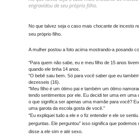
engravidou de seu próprio filho.
No que talvez seja o caso mais chocante de incesto 
seu próprio filho.
A mulher postou a foto acima mostrando-a posando co
“Para quem não sabe, eu e meu filho de 15 anos tive
quando ele tinha 14 anos.
“O bebê saiu bem. Só para você saber que eu também te
dezesseis (16).
“Meu filho é um ótimo pai e também um ótimo namora
tendo sentimentos por ele. Eu decidi ter uma em uma
o que significa ser apenas uma mamãe para você? E
uma garota da escola gosta de você.”
“Eu expliquei tudo a ele e o fiz entender e ele se se
perguntas. Ele perguntou” isso significa que podemo
disse a ele sim e até sexo.