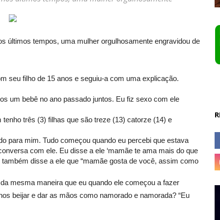
nos últimos tempos, uma mulher orgulhosamente engravidou de
m seu filho de 15 anos e seguiu-a com uma explicação.
mos um bebê no ano passado juntos. Eu fiz sexo com ele
R
nho três (3) filhas que são treze (13) catorze (14) e
do para mim. Tudo começou quando eu percebi que estava
 conversa com ele. Eu disse a ele ‘mamãe te ama mais do que
u também disse a ele que “mamãe gosta de você, assim como
ntiu da mesma maneira que eu quando ele começou a fazer
s nos beijar e dar as mãos como namorado e namorada? “Eu