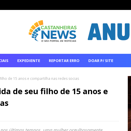
IAIS
EXPEDIENTE
REPORTAR ERRO
DOAR P/ SITE
filho de 15 anos e compartilha nas redes socias
da de seu filho de 15 anos e
ias
to nos últimos tempos, uma mulher orgulhosamente