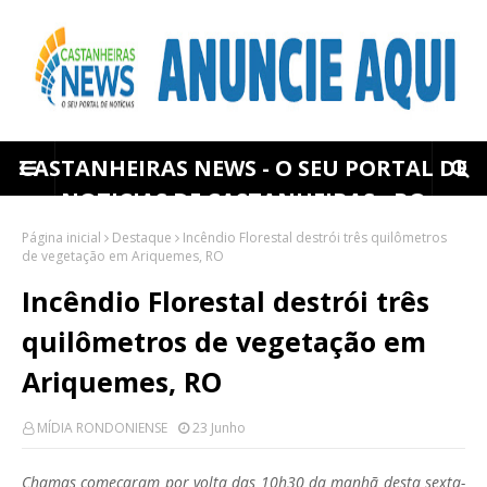
CASTANHEIRAS NEWS - O SEU PORTAL DE
NOTICIAS DE CASTANHEIRAS - RO
Página inicial
Destaque
Incêndio Florestal destrói três quilômetros
de vegetação em Ariquemes, RO
Incêndio Florestal destrói três
quilômetros de vegetação em
Ariquemes, RO
MÍDIA RONDONIENSE
23 Junho
Chamas começaram por volta das 10h30 da manhã desta sexta-