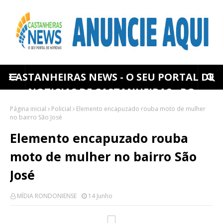
CASTANHEIRAS NEWS - O SEU PORTAL DE
NOTICIAS DE CASTANHEIRAS - RO
Página inicial
Policial
Elemento encapuzado rouba moto de mulher
no bairro São José
Elemento encapuzado rouba
moto de mulher no bairro São
José
MÍDIA RONDONIENSE
14 Junho