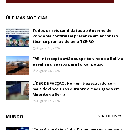
ÚLTIMAS NOTICIAS
Todos os seis candidatos ao Governo de
Rondônia confirmam presença em encontro
técnico promovido pelo TCE-RO
August 05, 2026
FAB intercepta avião suspeito vindo da Bolívia
e realiza disparos para forçar pouso
August 03, 2026
LÍDER DE FACÇAO: Homem é executado com
mais de cinco tiros durante a madrugada em
Mirante da Serra
August 02, 2026
MUNDO
VER TODOS
'Cuba é a próxima', diz Trump em nova ameaça,