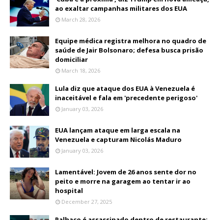
ao exaltar campanhas militares dos EUA
March 28, 2026
Equipe médica registra melhora no quadro de
saúde de Jair Bolsonaro; defesa busca prisão
domiciliar
March 18, 2026
Lula diz que ataque dos EUA à Venezuela é
inaceitável e fala em 'precedente perigoso'
January 03, 2026
EUA lançam ataque em larga escala na
Venezuela e capturam Nicolás Maduro
January 03, 2026
Lamentável: Jovem de 26 anos sente dor no
peito e morre na garagem ao tentar ir ao
hospital
December 27, 2025
Palhaço é assassinado dentro de restaurante;