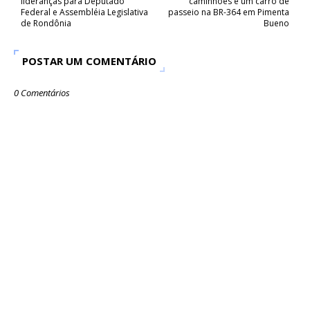
lideranças para Deputado
caminhões e um carro de
Federal e Assembléia Legislativa
passeio na BR-364 em Pimenta
de Rondônia
Bueno
POSTAR UM COMENTÁRIO
0 Comentários