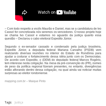
– Com todo respeito a vocês Maurão e Daniel, mas se a candidatura de Ivo
Cassol for concretizada nós seremos os vencedores. O nosso projeto hoje
se chama Ivo Cassol e estamos no aguardo da justiça quanto essa
questão – Declarou o cabo eleitoral Expedito Júnior.
Segundo o ex-senador cassado e condenado pela justiça brasileira,
Expedito Júnior, a deputada federal Mariana Carvalho (PSDB) vem
realizando diversas reuniões no interior do Estado de Rondônia para
ajudar a costurar o fortalecimento dessa idéia junto com os Democratas.
De acordo com Expedito, o (DEM) do deputado federal Marcos Rogério,
tem interesse nesta coligação. Na mesa da pré-convenção do (PR), nomes
de peso da política regional fizeram presentes, no entanto, divergências
estão aflorando dentro dessa coligação, na qual ainda vai noticiar muitas
surpresas ao eleitor rondoniense.
mapping.com.br – Maique Pinto
Tags:
Justiça