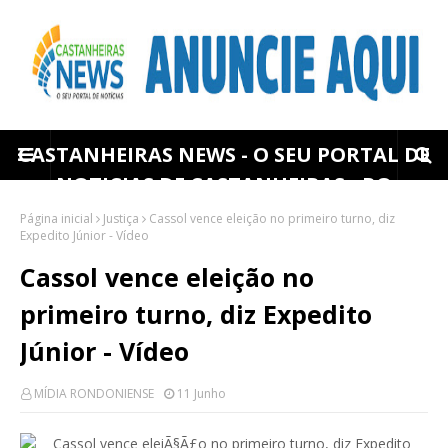
CASTANHEIRAS NEWS - O SEU PORTAL DE
NOTICIAS DE CASTANHEIRAS - RO
Página inicial
Justiça
Cassol vence eleição no primeiro turno, diz
Expedito Júnior - Vídeo
Cassol vence eleição no
primeiro turno, diz Expedito
Júnior - Vídeo
MÍDIA RONDONIENSE
11 Junho