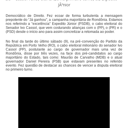
Democrático de Direito. Fez ecoar de forma turbulenta a mensagem
prepotente do “Já ganhou”, a campanha majoritária de Rondônia. Estamos
nos referindo a “excelência” Expedito Júnior (PSDB), o cabo eleitoral do
Senador Ivo Cassol, que vem costurando alianças com o (PP), o (PR) e o
(PSD) desde o início ano para assim concretizar a retomada ao poder.
No final da tarde do último sábado (9), na pré-convenção do Partido da
República em Porto Velho (RO), o cabo eleitoral milionário do senador Ivo
Cassol (PP), postulante ao cargo de governador mais uma vez de
Rondônia, disse por três vezes, na face dos pré-candidatos ao cargo
majoritário do Estado, tais como: Maurão de Carvalho (MDB) e o atual
governador Daniel Pereira (PSB) que estavam presentes no referido
evento. Fez questão de destacar as chances de vencer a disputa eleitoral
no primeiro turno.