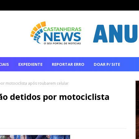
IAIS
EXPEDIENTE
REPORTAR ERRO
DOAR P/ SITE
or motociclista após roubarem celular
o detidos por motociclista