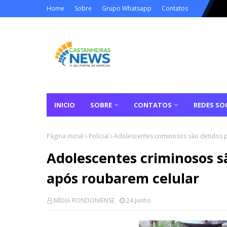
Home
Sobre
Grupo Whatsapp
Contatos
INICIO
SOBRE
CONTATOS
REDES SOC
Página inicial
Policial
Adolescentes criminosos são detidos p
Adolescentes criminosos sã
após roubarem celular
MÍDIA RONDONIENSE
24 Junho